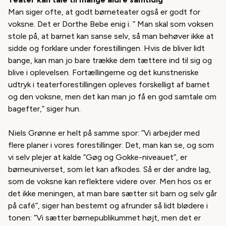
Man siger ofte, at godt børneteater også er godt for
voksne. Det er Dorthe Bebe enig i. ” Man skal som voksen
stole på, at barnet kan sanse selv, så man behøver ikke at
sidde og forklare under forestillingen. Hvis de bliver lidt
bange, kan man jo bare trække dem tættere ind til sig og
blive i oplevelsen. Fortællingerne og det kunstneriske
udtryk i teaterforestillingen opleves forskelligt af barnet
og den voksne, men det kan man jo få en god samtale om
bagefter,” siger hun.
Niels Grønne er helt på samme spor: ”Vi arbejder med
flere planer i vores forestillinger. Det, man kan se, og som
vi selv plejer at kalde ”Gøg og Gokke-niveauet”, er
børneuniverset, som let kan afkodes. Så er der andre lag,
som de voksne kan reflektere videre over. Men hos os er
det ikke meningen, at man bare sætter sit barn og selv går
på café”, siger han bestemt og afrunder så lidt blødere i
tonen: ”Vi sætter børnepublikummet højt, men det er