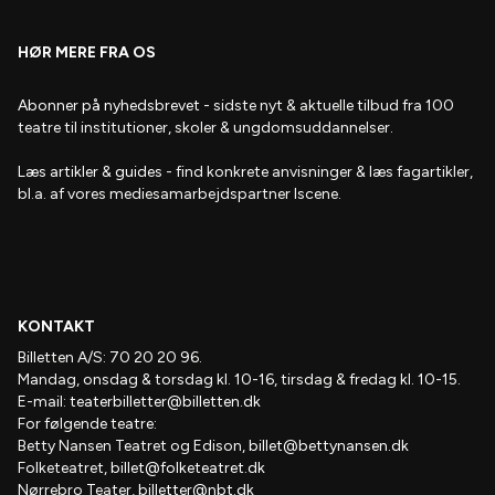
HØR MERE FRA OS
Abonner på nyhedsbrevet
- s
idste nyt & aktuelle tilbud fra 100
teatre til institutioner, skoler & ungdomsuddannelser.
Læs artikler & guides
- find
konkrete anvisninger & læs fagartikler,
bl.a. af vores mediesamarbejdspartner Iscene.
KONTAKT
Billetten A/S: 70 20 20 96.
Mandag, onsdag & torsdag kl. 10-16, tirsdag & fredag kl. 10-15.
E-mail:
teaterbilletter@billetten.dk
For følgende teatre:
Betty Nansen Teatret og Edison,
billet@bettynansen.dk
Folketeatret,
billet@folketeatret.dk
Nørrebro Teater,
billetter@nbt.dk