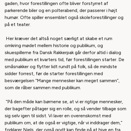
gaden, hvor forestillingen ofte bliver forstyrret af
parkerende biler og en polterabend, der passerer i højt
humør. Ofte spiller ensemblet også skoleforestillinger og
på et teater.
Her kræver det altså noget særligt at skabe et rum
omkring mødet mellem historie og publikum, og
skuespillerne fra Dansk Rakkerpak går derfor altid i dialog
med publikum et kvarters tid, før forestillingen starter. De
småsnakker og flytter lidt rundt på folk, så de mindste
sidder forrest, før de starter forestillingen med
besværgelsen “Mange mennesker kan meget sammen”,
som de råber sammen med publikum.
”På den måde kan børnene se, at vi er rigtige mennesker,
der bagefter påtager sig en rolle, og så vender tilbage som
sig selv igen til sidst. Vi laver en overenskomst med
publikum om, at de også er vigtige, når vi inddrager dem,”
forklarer Niels, der også godt kan finde på at hive en fra