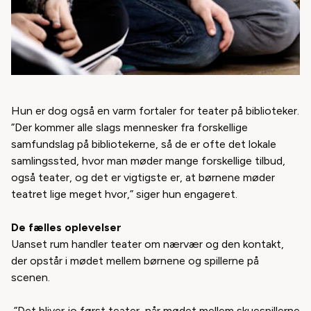
Hun er dog også en varm fortaler for teater på biblioteker.
”Der kommer alle slags mennesker fra forskellige
samfundslag på bibliotekerne, så de er ofte det lokale
samlingssted, hvor man møder mange forskellige tilbud,
også teater, og det er vigtigste er, at børnene møder
teatret lige meget hvor,” siger hun engageret.
De fælles oplevelser
Uanset rum handler teater om nærvær og den kontakt,
der opstår i mødet mellem børnene og spillerne på
scenen.
”Det bliver jo først teater, når mødet mellem skuespillerne