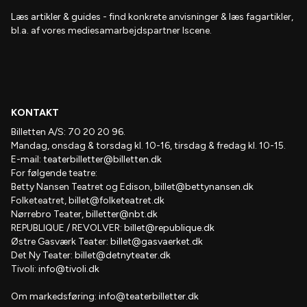
Læs artikler & guides
- find
konkrete anvisninger & læs fagartikler,
bl.a. af vores mediesamarbejdspartner Iscene.
KONTAKT
Billetten A/S: 70 20 20 96.
Mandag, onsdag & torsdag kl. 10-16, tirsdag & fredag kl. 10-15.
E-mail:
teaterbilletter@billetten.dk
For følgende teatre:
Betty Nansen Teatret og Edison,
billet@bettynansen.dk
Folketeatret,
billet@folketeatret.dk
Nørrebro Teater,
billetter@nbt.dk
REPUBLIQUE / REVOLVER:
billet@republique.dk
Østre Gasværk Teater:
billet@gasvaerket.dk
Det Ny Teater:
billet@detnyteater.dk
Tivoli:
info@tivoli.dk
Om markedsføring:
info@teaterbilletter.dk