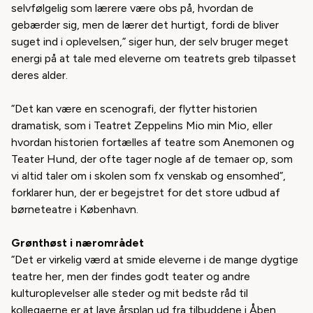
selvfølgelig som lærere være obs på, hvordan de
gebærder sig, men de lærer det hurtigt, fordi de bliver
suget ind i oplevelsen,” siger hun, der selv bruger meget
energi på at tale med eleverne om teatrets greb tilpasset
deres alder.
”Det kan være en scenografi, der flytter historien
dramatisk, som i Teatret Zeppelins
Mio min Mio,
eller
hvordan historien fortælles af teatre som Anemonen og
Teater Hund, der ofte tager nogle af de temaer op, som
vi altid taler om i skolen som fx venskab og ensomhed”,
forklarer hun, der er begejstret for det store udbud af
børneteatre i København.
Grønthøst i nærområdet
”Det er virkelig værd at smide eleverne i de mange dygtige
teatre her, men der findes godt teater og andre
kulturoplevelser alle steder og mit bedste råd til
kollegaerne er at lave årsplan ud fra tilbuddene i Åben