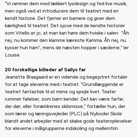
”Vi rammer dem med lækkert lysdesign og fed live musik,
men også ved at introducere dem til teatret med en
kendt historie. Det fjerner en barriere og giver dem
kærlighed til teatret. Det sjove med de kendte historier
som Vitello er jo, at man kan høre dem hviske i salen: "Åh
nej, nu kommer den klamme kæreste Kamma. Åh nej, nu
kysser hun ham”, mens de næsten hopper i sæderne,” ler
Louise.
20 forskellige billeder af Sallys far
Jeanette Braagaard er en vidende og begejstret fortaler
for at tage eleverne med i teatret. ”Grundlæggende er
teatret fantastisk til at mime og spejle livet. Teater
rummer følelser, som børn kender. Det kan være farfar,
der dør, eller forældrenes skilsmisse,” fortæller hun, der
som lærer og læringsvejleder (PLC) på Nyboder Skole
blandt andet arbejder med at skabe gode teateroplevelser
for eleverne i målgrupperne indskoling og mellemtrin.