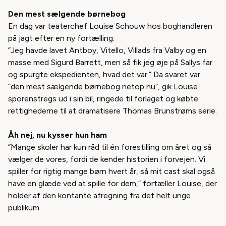
Den mest sælgende børnebog
En dag var teaterchef Louise Schouw hos boghandleren
på jagt efter en ny fortælling:
”Jeg havde lavet
Antboy
,
Vitello
,
Villads fra Valby
og en
masse med Sigurd Barrett, men så fik jeg øje på
Sallys far
og spurgte ekspedienten, hvad det var.” Da svaret var
”den mest sælgende børnebog netop nu”, gik Louise
sporenstregs ud i sin bil, ringede til forlaget og købte
rettighederne til at dramatisere Thomas Brunstrøms serie.
Åh nej, nu kysser hun ham
”Mange skoler har kun råd til én forestilling om året og så
vælger de vores, fordi de kender historien i forvejen. Vi
spiller for rigtig mange børn hvert år, så mit cast skal også
have en glæde ved at spille for dem,” fortæller Louise, der
holder af den kontante afregning fra det helt unge
publikum.