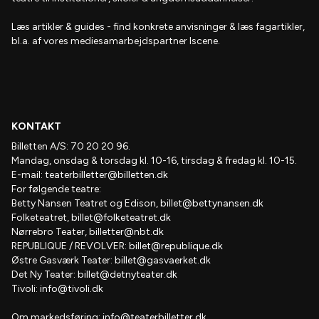
Læs artikler & guides
- find
konkrete anvisninger & læs fagartikler,
bl.a. af vores mediesamarbejdspartner Iscene.
KONTAKT
Billetten A/S: 70 20 20 96.
Mandag, onsdag & torsdag kl. 10-16, tirsdag & fredag kl. 10-15.
E-mail:
teaterbilletter@billetten.dk
For følgende teatre:
Betty Nansen Teatret og Edison,
billet@bettynansen.dk
Folketeatret,
billet@folketeatret.dk
Nørrebro Teater,
billetter@nbt.dk
REPUBLIQUE / REVOLVER:
billet@republique.dk
Østre Gasværk Teater:
billet@gasvaerket.dk
Det Ny Teater:
billet@detnyteater.dk
Tivoli:
info@tivoli.dk
Om markedsføring:
info@teaterbilletter.dk