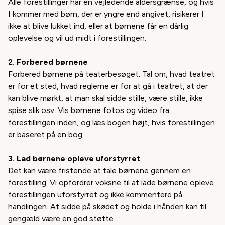
Alle forestillinger har en vejledende aldersgrænse, og hvis
I kommer med børn, der er yngre end angivet, risikerer I
ikke at blive lukket ind, eller at børnene får en dårlig
oplevelse og vil ud midt i forestillingen.
2. Forbered børnene
Forbered børnene på teaterbesøget. Tal om, hvad
teatret
er for et sted, hvad reglerne er for at gå i teatret, at der
kan blive mørkt, at man skal sidde stille, være stille, ikke
spise slik osv. Vis børnene fotos og video fra
forestillingen inden, og læs bogen højt, hvis forestillingen
er baseret på en bog.
3. Lad børnene opleve uforstyrret
Det kan være fristende at
tale
børnene gennem en
forestilling. Vi opfordrer voksne til at lade børnene opleve
forestillingen uforstyrret og ikke kommentere på
handlingen. At sidde på skødet og holde i hånden kan til
gengæld være en god støtte.