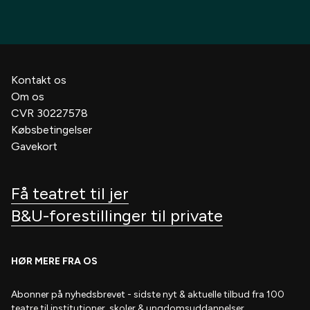
Kontakt os
Om os
CVR 30227578
Købsbetingelser
Gavekort
Få teatret til jer
B&U-forestillinger til private
HØR MERE FRA OS
Abonner på nyhedsbrevet
- s
idste nyt & aktuelle tilbud fra 100
teatre til institutioner, skoler & ungdomsuddannelser.