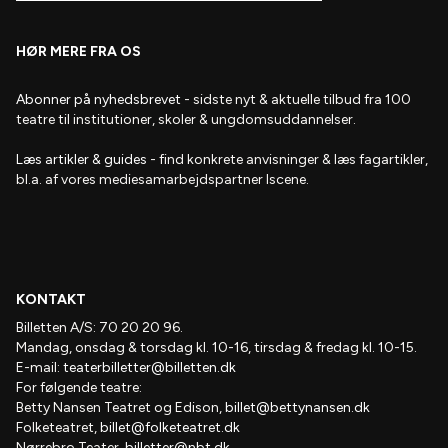
HØR MERE FRA OS
Abonner på nyhedsbrevet
- s
idste nyt & aktuelle tilbud fra 100
teatre til institutioner, skoler & ungdomsuddannelser.
Læs artikler & guides
- find
konkrete anvisninger & læs fagartikler,
bl.a. af vores mediesamarbejdspartner Iscene.
KONTAKT
Billetten A/S: 70 20 20 96.
Mandag, onsdag & torsdag kl. 10-16, tirsdag & fredag kl. 10-15.
E-mail:
teaterbilletter@billetten.dk
For følgende teatre:
Betty Nansen Teatret og Edison,
billet@bettynansen.dk
Folketeatret,
billet@folketeatret.dk
Nørrebro Teater,
billetter@nbt.dk