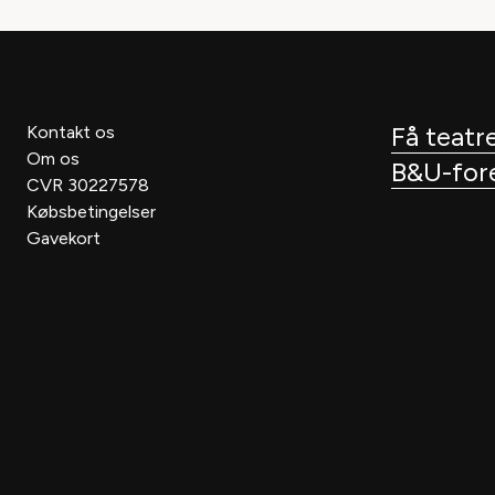
Få teatre
Kontakt os
Om os
B&U-fores
CVR 30227578
Købsbetingelser
Gavekort