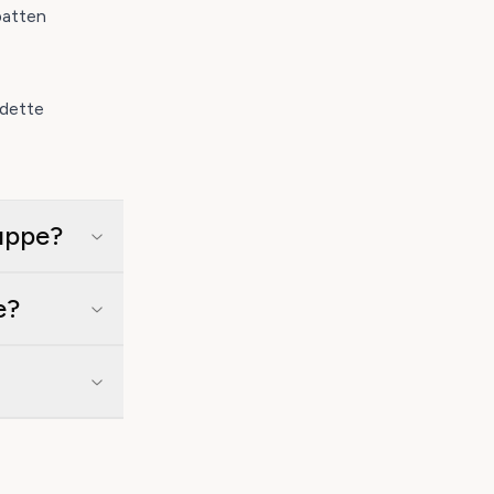
batten
 dette
ruppe?
e?