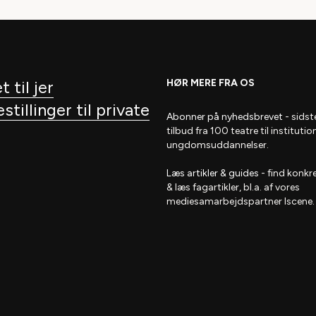
t til jer
HØR MERE FRA OS
tillinger til private
Abonner på nyhedsbrevet
- s
idst
tilbud fra 100 teatre til institutio
ungdomsuddannelser.
Læs artikler & guides
- find
konkre
& læs fagartikler, bl.a. af vores
mediesamarbejdspartner Iscene.