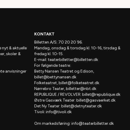
KONTAKT
Billetten A/S: 70 20 20 96.
e nyt & aktuelle
Mandag, onsdag & torsdag kl. 10-16, tirsdag &
ner, skoler &
fredag kl. 10-15.
E-mail:
teaterbilletter@billetten.dk
For følgende teatre:
te anvisninger
Betty Nansen Teatret og Edison,
billet@bettynansen.dk
Folketeatret,
billet@folketeatret.dk
Nørrebro Teater,
billetter@nbt.dk
REPUBLIQUE / REVOLVER:
billet@republique.dk
Østre Gasværk Teater:
billet@gasvaerket.dk
Det Ny Teater:
billet@detnyteater.dk
Tivoli:
info@tivoli.dk
Om markedsføring:
info@teaterbilletter.dk