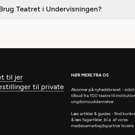
Brug Teatret i Undervisningen?
t til jer
HØR MERE FRA OS
tillinger til private
Abonner på nyhedsbrevet
- s
idst
tilbud fra 100 teatre til institutio
ungdomsuddannelser.
Læs artikler & guides
- find
konkre
& læs fagartikler, bl.a. af vores
mediesamarbejdspartner Iscene.