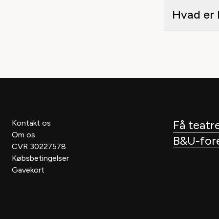
Hvad er 
Få teatre
Kontakt os
Om os
B&U-fores
CVR 30227578
Købsbetingelser
Gavekort