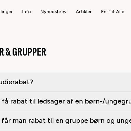
llinger
Info
Nyhedsbrev
Artikler
En-Til-Alle
R & GRUPPER
tudierabat?
man få rabat til ledsager af en børn-/ungeg
får man rabat til en gruppe børn og ung