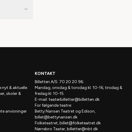
KONTAKT
Billetten A/S: 70 20 20 96.
e nyt & aktuelle
Mandag, onsdag & torsdag kl. 10-16, tirsdag &
ner, skoler &
fredag kl. 10-15.
E-mail:
teaterbilletter@billetten.dk
For følgende teatre:
te anvisninger
Betty Nansen Teatret og Edison,
billet@bettynansen.dk
Folketeatret,
billet@folketeatret.dk
Nørrebro Teater,
billetter@nbt.dk