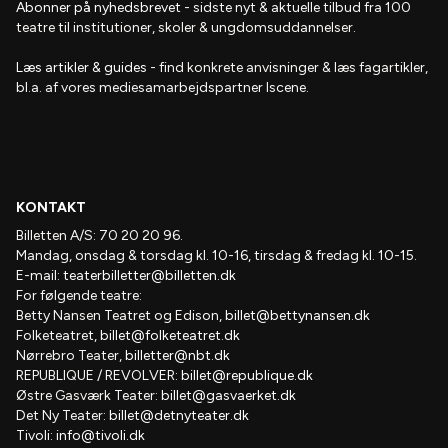
Abonner på nyhedsbrevet
- s
idste nyt & aktuelle tilbud fra 100
teatre til institutioner, skoler & ungdomsuddannelser.
Læs artikler & guides
- find
konkrete anvisninger & læs fagartikler,
bl.a. af vores mediesamarbejdspartner Iscene.
KONTAKT
Billetten A/S: 70 20 20 96.
Mandag, onsdag & torsdag kl. 10-16, tirsdag & fredag kl. 10-15.
E-mail:
teaterbilletter@billetten.dk
For følgende teatre:
Betty Nansen Teatret og Edison,
billet@bettynansen.dk
Folketeatret,
billet@folketeatret.dk
Nørrebro Teater,
billetter@nbt.dk
REPUBLIQUE / REVOLVER:
billet@republique.dk
Østre Gasværk Teater:
billet@gasvaerket.dk
Det Ny Teater:
billet@detnyteater.dk
Tivoli:
info@tivoli.dk