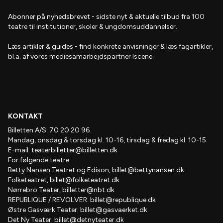
Abonner på nyhedsbrevet
- s
idste nyt & aktuelle tilbud fra 100
teatre til institutioner, skoler & ungdomsuddannelser.
Læs artikler & guides
- find
konkrete anvisninger & læs fagartikler,
bl.a. af vores mediesamarbejdspartner Iscene.
KONTAKT
Billetten A/S: 70 20 20 96.
Mandag, onsdag & torsdag kl. 10-16, tirsdag & fredag kl. 10-15.
E-mail:
teaterbilletter@billetten.dk
For følgende teatre:
Betty Nansen Teatret og Edison,
billet@bettynansen.dk
Folketeatret,
billet@folketeatret.dk
Nørrebro Teater,
billetter@nbt.dk
REPUBLIQUE / REVOLVER:
billet@republique.dk
Østre Gasværk Teater:
billet@gasvaerket.dk
Det Ny Teater:
billet@detnyteater.dk