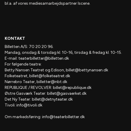
bl.a. af vores mediesamarbejdspartner Iscene.
KONTAKT
Billetten A/S: 70 20 20 96.
Mandag, onsdag & torsdag kl. 10-16, tirsdag & fredag kl. 10-15.
E-mail:
teaterbilletter@billetten.dk
For følgende teatre:
Betty Nansen Teatret og Edison,
billet@bettynansen.dk
Folketeatret,
billet@folketeatret.dk
Nørrebro Teater,
billetter@nbt.dk
REPUBLIQUE / REVOLVER:
billet@republique.dk
Østre Gasværk Teater:
billet@gasvaerket.dk
Det Ny Teater:
billet@detnyteater.dk
Tivoli:
info@tivoli.dk
Om markedsføring:
info@teaterbilletter.dk