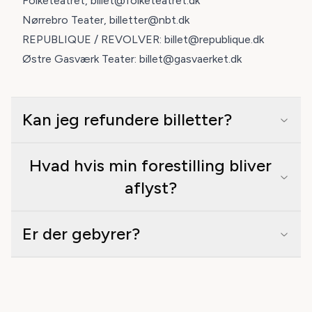
Folketeatret, billet@folketeatret.dk
Nørrebro Teater, billetter@nbt.dk
REPUBLIQUE / REVOLVER: billet@republique.dk
Østre Gasværk Teater: billet@gasvaerket.dk
Kan jeg refundere billetter?
Hvad hvis min forestilling bliver
aflyst?
Er der gebyrer?