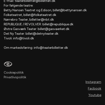
E-mail:
teaterbilletter@billetten.dk
For følgende teatre:
Betty Nansen Teatret og Edison,
billet@bettynansen.dk
Folketeatret,
billet@folketeatret.dk
Nørrebro Teater,
billetter@nbt.dk
REPUBLIQUE / REVOLVER:
billet@republique.dk
Østre Gasværk Teater:
billet@gasvaerket.dk
Det Ny Teater:
billet@detnyteater.dk
Tivoli:
info@tivoli.dk
Om markedsføring:
info@teaterbilletter.dk
Cookiepolitik
Privatlivspolitik
Instagram
Facbook
Youtube