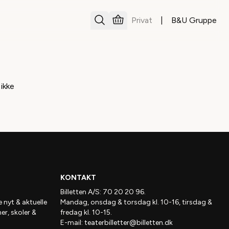
Privat
|
B&U Gruppe
 ikke
KONTAKT
Billetten A/S: 70 20 20 96.
e nyt & aktuelle
Mandag, onsdag & torsdag kl. 10-16, tirsdag &
ner, skoler &
fredag kl. 10-15.
E-mail:
teaterbilletter@billetten.dk