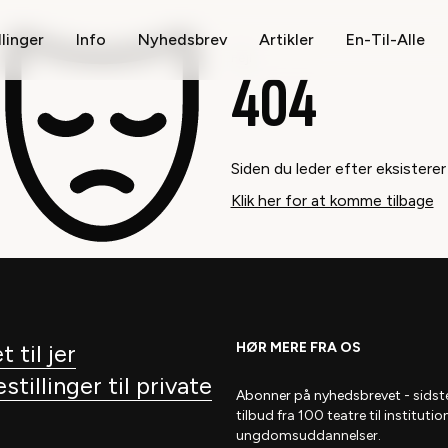
llinger
Info
Nyhedsbrev
Artikler
En-Til-Alle
Fejl
404
Siden du leder efter eksisterer
Klik her for at komme tilbage
t til jer
HØR MERE FRA OS
tillinger til private
Abonner på nyhedsbrevet
- s
idst
tilbud fra 100 teatre til institutio
ungdomsuddannelser.