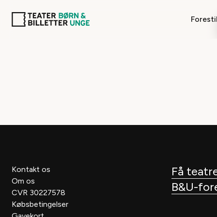
Foresti
Få teatre
Kontakt os
Om os
B&U-fores
CVR 30227578
Købsbetingelser
Gavekort