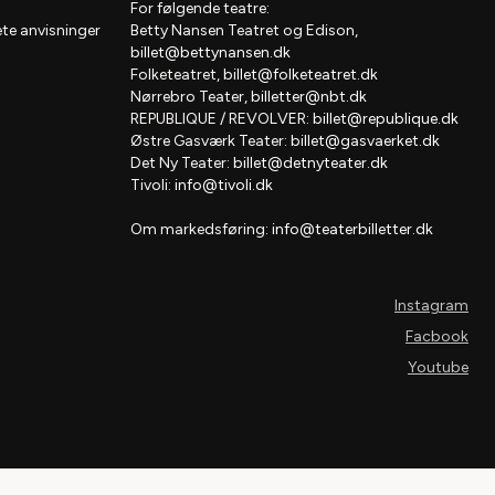
For følgende teatre:
te anvisninger
Betty Nansen Teatret og Edison,
billet@bettynansen.dk
Folketeatret,
billet@folketeatret.dk
Nørrebro Teater,
billetter@nbt.dk
REPUBLIQUE / REVOLVER:
billet@republique.dk
Østre Gasværk Teater:
billet@gasvaerket.dk
Det Ny Teater:
billet@detnyteater.dk
Tivoli:
info@tivoli.dk
Om markedsføring:
info@teaterbilletter.dk
Instagram
Facbook
Youtube