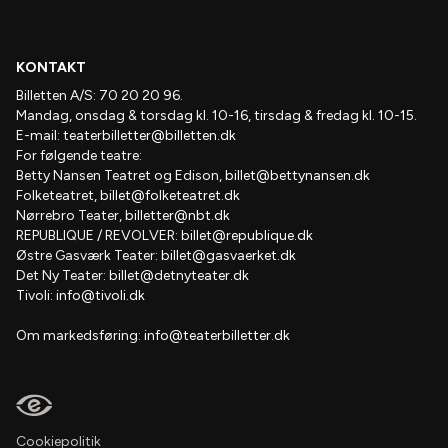
KONTAKT
Billetten A/S: 70 20 20 96.
Mandag, onsdag & torsdag kl. 10-16, tirsdag & fredag kl. 10-15.
E-mail:
teaterbilletter@billetten.dk
For følgende teatre:
Betty Nansen Teatret og Edison,
billet@bettynansen.dk
Folketeatret,
billet@folketeatret.dk
Nørrebro Teater,
billetter@nbt.dk
REPUBLIQUE / REVOLVER:
billet@republique.dk
Østre Gasværk Teater:
billet@gasvaerket.dk
Det Ny Teater:
billet@detnyteater.dk
Tivoli:
info@tivoli.dk
Om markedsføring:
info@teaterbilletter.dk
Cookiepolitik