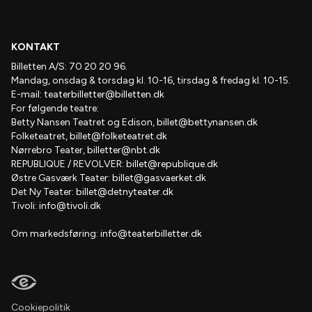
KONTAKT
Billetten A/S: 70 20 20 96.
Mandag, onsdag & torsdag kl. 10-16, tirsdag & fredag kl. 10-15.
E-mail:
teaterbilletter@billetten.dk
For følgende teatre:
Betty Nansen Teatret og Edison,
billet@bettynansen.dk
Folketeatret,
billet@folketeatret.dk
Nørrebro Teater,
billetter@nbt.dk
REPUBLIQUE / REVOLVER:
billet@republique.dk
Østre Gasværk Teater:
billet@gasvaerket.dk
Det Ny Teater:
billet@detnyteater.dk
Tivoli:
info@tivoli.dk
Om markedsføring:
info@teaterbilletter.dk
Cookiepolitik