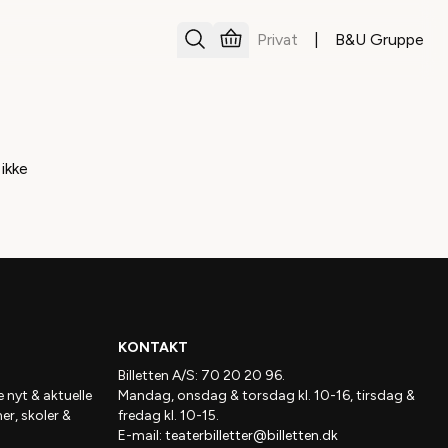
Privat
|
B&U Gruppe
 ikke
KONTAKT
Billetten A/S: 70 20 20 96.
e nyt & aktuelle
Mandag, onsdag & torsdag kl. 10-16, tirsdag &
ner, skoler &
fredag kl. 10-15.
E-mail:
teaterbilletter@billetten.dk