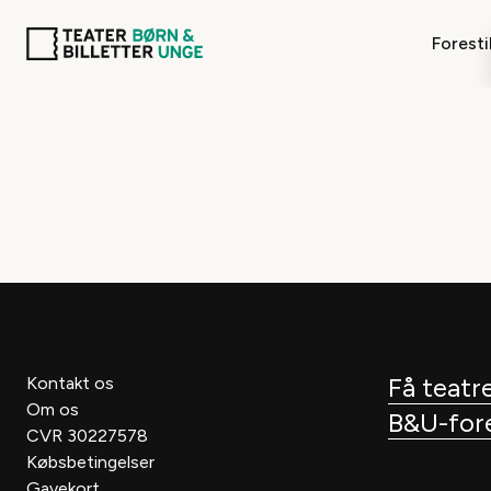
Foresti
Få teatre
Kontakt os
Om os
B&U-fores
CVR 30227578
Købsbetingelser
Gavekort