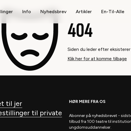
llinger
Info
Nyhedsbrev
Artikler
En-Til-Alle
Fejl
404
Siden du leder efter eksisterer
Klik her for at komme tilbage
t til jer
HØR MERE FRA OS
tillinger til private
Abonner på nyhedsbrevet
- s
idst
tilbud fra 100 teatre til institutio
ungdomsuddannelser.