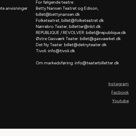
For følgende teatre:
te anvisninger
Betty Nansen Teatret og Edison,
billet@bettynansen.dk
Folketeatret,
billet@folketeatret.dk
Nørrebro Teater,
billetter@nbt.dk
REPUBLIQUE / REVOLVER:
billet@republique.dk
Østre Gasværk Teater:
billet@gasvaerket.dk
Det Ny Teater:
billet@detnyteater.dk
Tivoli:
info@tivoli.dk
Om markedsføring:
info@teaterbilletter.dk
Instagram
Facbook
Youtube