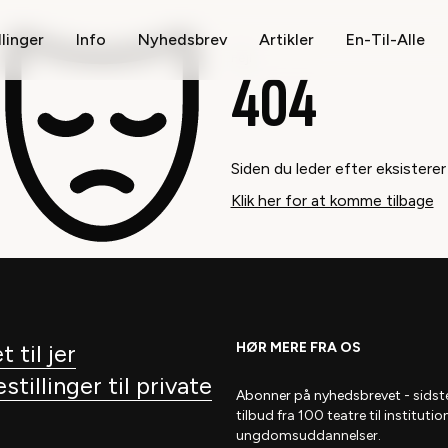
llinger
Info
Nyhedsbrev
Artikler
En-Til-Alle
Fejl
404
Siden du leder efter eksisterer
Klik her for at komme tilbage
t til jer
HØR MERE FRA OS
tillinger til private
Abonner på nyhedsbrevet
- s
idst
tilbud fra 100 teatre til institutio
ungdomsuddannelser.