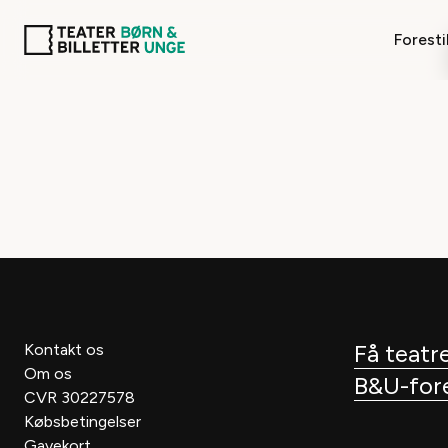
Foresti
Få teatre
Kontakt os
Om os
B&U-fores
CVR 30227578
Købsbetingelser
Gavekort