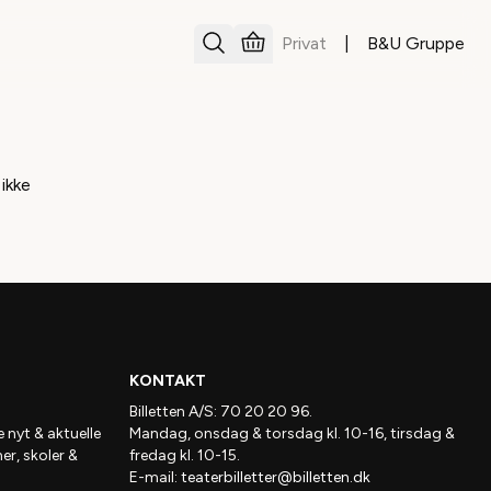
Privat
|
B&U Gruppe
 ikke
KONTAKT
Billetten A/S: 70 20 20 96.
e nyt & aktuelle
Mandag, onsdag & torsdag kl. 10-16, tirsdag &
ner, skoler &
fredag kl. 10-15.
E-mail:
teaterbilletter@billetten.dk