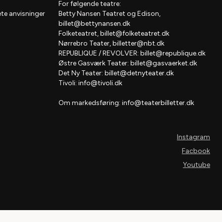
For følgende teatre:
te anvisninger
Betty Nansen Teatret og Edison,
billet@bettynansen.dk
Folketeatret,
billet@folketeatret.dk
Nørrebro Teater,
billetter@nbt.dk
REPUBLIQUE / REVOLVER:
billet@republique.dk
Østre Gasværk Teater:
billet@gasvaerket.dk
Det Ny Teater:
billet@detnyteater.dk
Tivoli:
info@tivoli.dk
Om markedsføring:
info@teaterbilletter.dk
Instagram
Facbook
Youtube