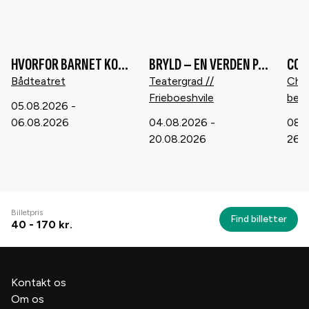
HVORFOR BARNET KOGER I POLENTAEN
BRYLD – EN VERDEN PÅ TVÆRS
COR
15
år
15
år
Bådteatret
Teatergrad //
Chri
Frieboeshvile
bebo
05.08.2026
-
06.08.2026
04.08.2026
-
08.
20.08.2026
26.
Billetpris
Find billetter
40 - 170 kr.
Kontakt os
Om os