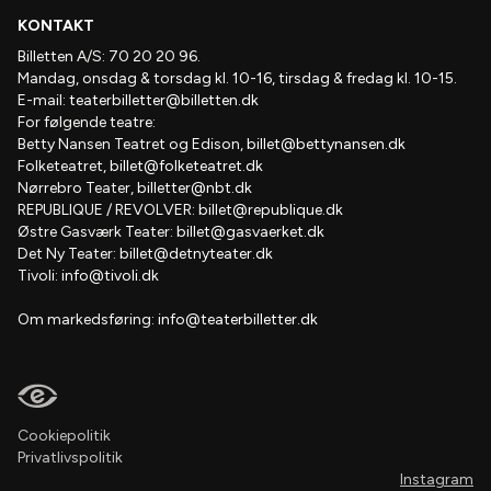
KONTAKT
Billetten A/S: 70 20 20 96.
Mandag, onsdag & torsdag kl. 10-16, tirsdag & fredag kl. 10-15.
E-mail:
teaterbilletter@billetten.dk
For følgende teatre:
Betty Nansen Teatret og Edison,
billet@bettynansen.dk
Folketeatret,
billet@folketeatret.dk
Nørrebro Teater,
billetter@nbt.dk
REPUBLIQUE / REVOLVER:
billet@republique.dk
Østre Gasværk Teater:
billet@gasvaerket.dk
Det Ny Teater:
billet@detnyteater.dk
Tivoli:
info@tivoli.dk
Om markedsføring:
info@teaterbilletter.dk
Cookiepolitik
Privatlivspolitik
Instagram