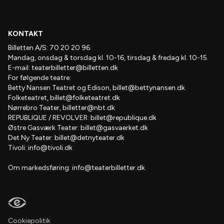
KONTAKT
Billetten A/S: 70 20 20 96.
Mandag, onsdag & torsdag kl. 10-16, tirsdag & fredag kl. 10-15.
E-mail:
teaterbilletter@billetten.dk
For følgende teatre:
Betty Nansen Teatret og Edison,
billet@bettynansen.dk
Folketeatret,
billet@folketeatret.dk
Nørrebro Teater,
billetter@nbt.dk
REPUBLIQUE / REVOLVER:
billet@republique.dk
Østre Gasværk Teater:
billet@gasvaerket.dk
Det Ny Teater:
billet@detnyteater.dk
Tivoli:
info@tivoli.dk
Om markedsføring:
info@teaterbilletter.dk
Cookiepolitik