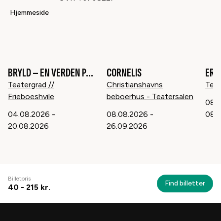
Hjemmeside
BRYLD – EN VERDEN PÅ TVÆRS
CORNELIS
ERN
15
år
16
år
Teatergrad //
Christianshavns
Tea
Frieboeshvile
beboerhus - Teatersalen
08.
04.08.2026
-
08.08.2026
-
08.
20.08.2026
26.09.2026
Billetpris
Find billetter
40 - 215 kr.