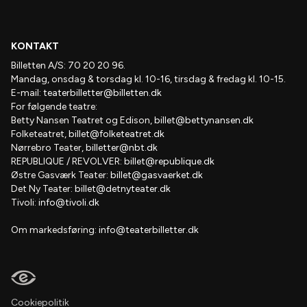
KONTAKT
Billetten A/S: 70 20 20 96.
Mandag, onsdag & torsdag kl. 10-16, tirsdag & fredag kl. 10-15.
E-mail:
teaterbilletter@billetten.dk
For følgende teatre:
Betty Nansen Teatret og Edison,
billet@bettynansen.dk
Folketeatret,
billet@folketeatret.dk
Nørrebro Teater,
billetter@nbt.dk
REPUBLIQUE / REVOLVER:
billet@republique.dk
Østre Gasværk Teater:
billet@gasvaerket.dk
Det Ny Teater:
billet@detnyteater.dk
Tivoli:
info@tivoli.dk
Om markedsføring:
info@teaterbilletter.dk
Cookiepolitik